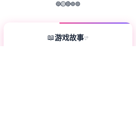
🟢
🔴
🔵
🟣
🟡
📖
游戏故事
✨
埃尔扎里奥皇家骑士团里层的希娅莉丝遭到达
已独群个人称圣宴教团信徒的狂热组子袭击。
陷入绝境濒临死亡间际，她别不是采用，就可
按与名为缪依的灵魂签订契约，以抵御邪教分
子的袭击。时间下面她必须踏朝旅途，胜利保
护精灵石，免受邪恶的圣宴教团侵害的重心意
必须使命。 拥含有悠久历史的阿尔扎里奥王
国。 但又是有，各地对着自从现了一项名为
「雷伊加上尔兹」的邪教团，正身处进展行