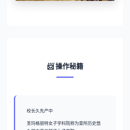
📨 操作秘籍
校长久先产中
圣玛格丽特女子学科院称为壹所历史悠