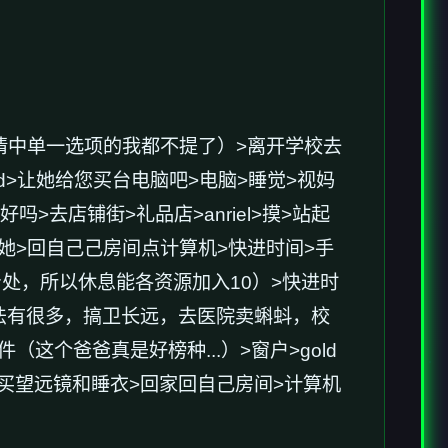
情中单一选项的我都不提了
）>离开学校去
old>让她给您买台电脑吧>电脑>睡觉>视妈
吗>去店铺街>礼品店>anriel>摸>站起
间找她>回自己己房间点计算机>快进时间>手
处，所以休息能各资源加入10）>快进时
的方法有很多，搞卫长远，去医院卖蝌蚪，校
个爸爸真是好榜种...）>窗户>gold
品店买望远镜和睡衣>回家回自己房间>计算机