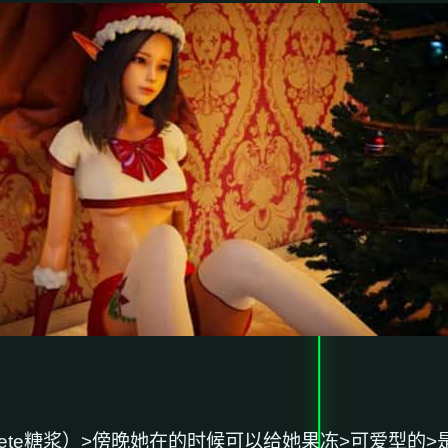
顺便买arete糖浆）>傍晚她在的时候可以给她果冻>可爱型的