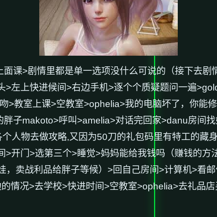
上面课>剧情里都是单一选项没什么可说的（
接下去剧
话>摸头>左上快进候间>右边手机>逐个个质疑题问一遍>g
吻>教室上课>空教室>ophelia>我的电脑坏了，你能修好
子makoto>呼叫>amelia>对话完回家>danu房
个人物去做攻略,又因为50刀的礼包码里有特工的藏身
nu房间>开门>选第三个>睡觉>妈妈能给我钱吗（赚钱
卖战利品给胖子等候）>回自己房间>计算机>看邮件（这
的情况>去学校>快进时间>空教室>ophelia>去礼