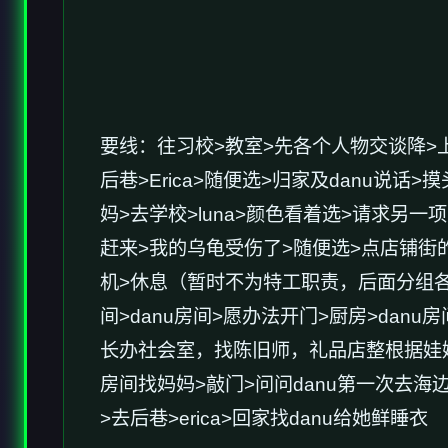
要线：往习校>教室>先各个人物交谈降>
后巷>Erica>随便选>归家及danu说
妈>去学校>luna>颜色看着选>请求另一项
赶来>我的乌龟受伤了>随便选>点店铺街的胖
机>休息（暂时不为特工职责，后面分组各
间>danu房间>愿办法开门>厨房>da
长办社会室，找陈旧师，礼品店整根据娃娃，
房间找妈妈>敲门>问问danu第一次去海边
>去后巷>erica>回家找danu给她鲜睡衣