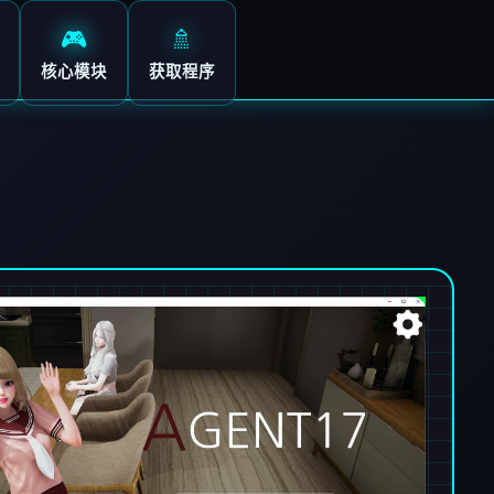
🎮
🚿
核心模块
获取程序