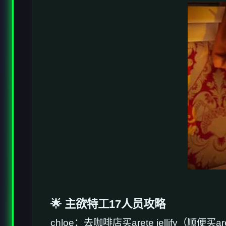
🌟 主欲特工17人员攻略
chloe
：去咖啡店买arete jellify（