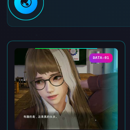
🌏
DATA-01