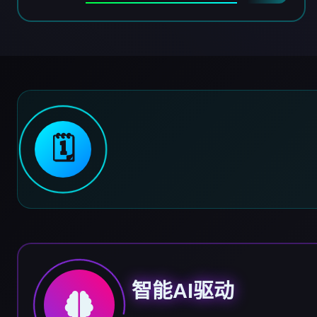
🗓️
智能AI驱动